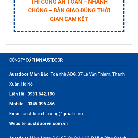
THI CÔNG AN TOÀN – NHANH
CHÓNG – BÀN GIAO ĐÚNG THỜI
GIAN CAM KẾT
CÔNG TY CỔ PHẦN AUSTDOOR
Austdoor Miền Bắc:
Tòa nhà ADG, 37 Lê Văn Thiêm, Thanh
Xuân, Hà Nội
Liên Hệ:
0931.642.190
Mobile:
0345.096.456
Email:
austdoor.chicuong@gmail.com
Website:
austdoorvn.com.vn