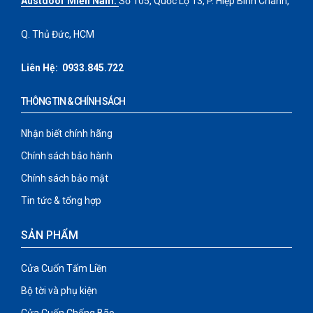
Austdoor Miền Nam:
Số 105, Quốc Lộ 13, P. Hiệp Bình Chánh,
Q. Thủ Đức, HCM
Liên Hệ:
0933.845.722
THÔNG TIN & CHÍNH SÁCH
Nhận biết chính hãng
Chính sách bảo hành
Chính sách bảo mật
Tin tức & tổng hợp
SẢN PHẨM
Cửa Cuốn Tấm Liền
Bộ tời và phụ kiện
Cửa Cuốn Chống Bão