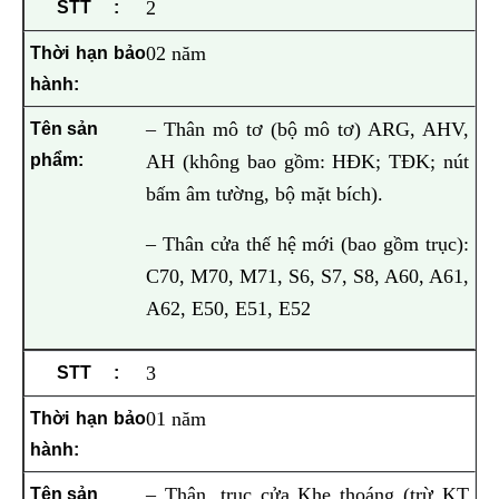
2
02 năm
– Thân mô tơ (bộ mô tơ) ARG, AHV,
AH (không bao gồm: HĐK; TĐK; nút
bấm âm tường, bộ mặt bích).
– Thân cửa thế hệ mới (bao gồm trục):
C70, M70, M71, S6, S7, S8, A60, A61,
A62, E50, E51, E52
3
01 năm
– Thân, trục cửa Khe thoáng (trừ KT