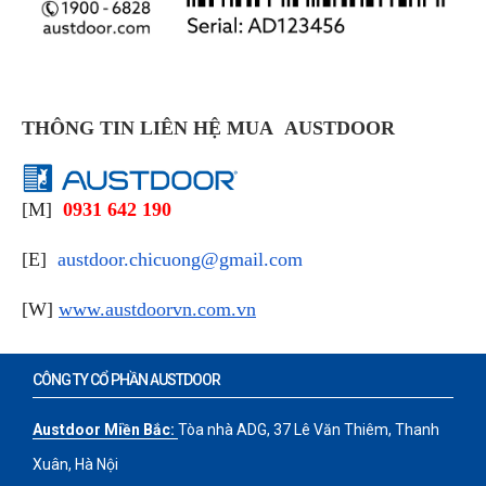
THÔNG TIN LIÊN HỆ MUA AUSTDOOR
[M]
0931 642 190
[E]
austdoor.chicuong@gmail.com
[W]
www.austdoorvn.com.vn
CÔNG TY CỔ PHẦN AUSTDOOR
Austdoor Miền Bắc:
Tòa nhà ADG, 37 Lê Văn Thiêm, Thanh
Xuân, Hà Nội